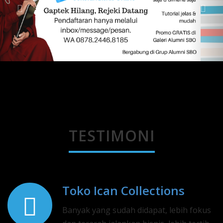
TESTIMONI
Toko Ican Collections
Banyak yang sudah didapat, lebih fokus