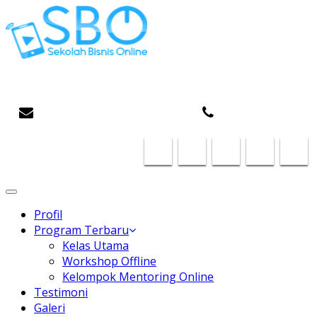
Gaptek Hilang, Rejeki Datang
infosboplaza@gmail.com
087824468185
Toggle
navigation
Profil
Program Terbaru
Kelas Utama
Workshop Offline
Kelompok Mentoring Online
Testimoni
Galeri