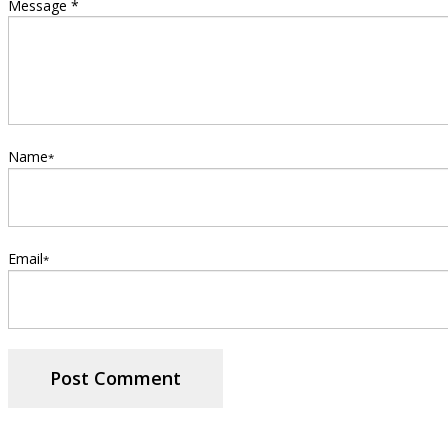
Message *
Name
*
Email
*