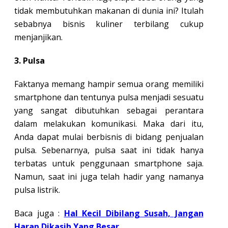
tidak membutuhkan makanan di dunia ini? Itulah
sebabnya bisnis kuliner terbilang cukup
menjanjikan.
3. Pulsa
Faktanya memang hampir semua orang memiliki
smartphone dan tentunya pulsa menjadi sesuatu
yang sangat dibutuhkan sebagai perantara
dalam melakukan komunikasi. Maka dari itu,
Anda dapat mulai berbisnis di bidang penjualan
pulsa. Sebenarnya, pulsa saat ini tidak hanya
terbatas untuk penggunaan smartphone saja.
Namun, saat ini juga telah hadir yang namanya
pulsa listrik.
Baca juga :
Hal Kecil Dibilang Susah, Jangan
Harap Dikasih Yang Besar