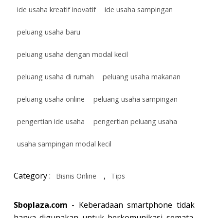
ide usaha kreatif inovatif
ide usaha sampingan
peluang usaha baru
peluang usaha dengan modal kecil
peluang usaha di rumah
peluang usaha makanan
peluang usaha online
peluang usaha sampingan
pengertian ide usaha
pengertian peluang usaha
usaha sampingan modal kecil
Category :
,
Bisnis Online
Tips
Sboplaza.com
- Keberadaan smartphone tidak
hanya digunakan untuk berkomunikasi semata.