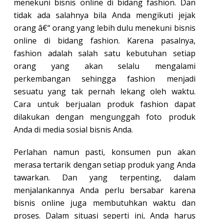
menekuni bisnis online di bidang fashion. Dan
tidak ada salahnya bila Anda mengikuti jejak
orang â€“ orang yang lebih dulu menekuni bisnis
online di bidang fashion. Karena pasalnya,
fashion adalah salah satu kebutuhan setiap
orang yang akan selalu mengalami
perkembangan sehingga fashion menjadi
sesuatu yang tak pernah lekang oleh waktu.
Cara untuk berjualan produk fashion dapat
dilakukan dengan mengunggah foto produk
Anda di media sosial bisnis Anda.
Perlahan namun pasti, konsumen pun akan
merasa tertarik dengan setiap produk yang Anda
tawarkan. Dan yang terpenting, dalam
menjalankannya Anda perlu bersabar karena
bisnis online juga membutuhkan waktu dan
proses. Dalam situasi seperti ini, Anda harus