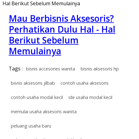
Mau Berbisnis Aksesoris?
Perhatikan Dulu Hal - Hal
Berikut Sebelum
Memulainya
Tags :
bisnis accesories wanita
bisnis aksesoris hp
bisnis aksesoris jilbab
contoh usaha aksesoris
contoh usaha modal kecil
ide usaha modal kecil
memulai usaha aksesoris wanita
peluang usaha baru