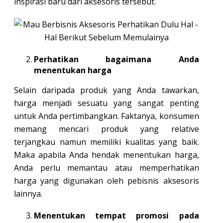
inspirasi baru dari aksesoris tersebut.
Perhatikan bagaimana Anda
menentukan harga
Selain daripada produk yang Anda tawarkan,
harga menjadi sesuatu yang sangat penting
untuk Anda pertimbangkan. Faktanya, konsumen
memang mencari produk yang relative
terjangkau namun memiliki kualitas yang baik.
Maka apabila Anda hendak menentukan harga,
Anda perlu memantau atau memperhatikan
harga yang digunakan oleh pebisnis aksesoris
lainnya.
Menentukan tempat promosi pada