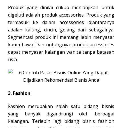
Produk yang dinilai cukup menjanjikan untuk
digeluti adalah produk accessories. Produk yang
termasuk ke dalam accessories diantaranya
adalah kalung, cincin, gelang dan sebagainya.
Segmentasi produk ini memang lebih menyasar
kaum hawa. Dan untungnya, produk accessories
dapat menyasar kalangan wanita tanpa batasan
usia.
3. Fashion
Fashion merupakan salah satu bidang bisnis
yang banyak digandrungi oleh berbagai
kalangan. Terlebih lagi bidang bisnis fashion