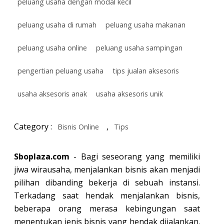
peluang usaha dengan modal kecil
peluang usaha di rumah
peluang usaha makanan
peluang usaha online
peluang usaha sampingan
pengertian peluang usaha
tips jualan aksesoris
usaha aksesoris anak
usaha aksesoris unik
Category :
,
Bisnis Online
Tips
Sboplaza.com
- Bagi seseorang yang memiliki
jiwa wirausaha, menjalankan bisnis akan menjadi
pilihan dibanding bekerja di sebuah instansi.
Terkadang saat hendak menjalankan bisnis,
beberapa orang merasa kebingungan saat
menentukan jenis bisnis yang hendak dijalankan.