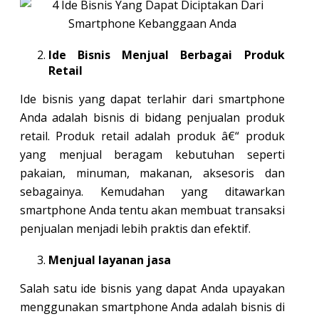
Ide Bisnis Menjual Berbagai Produk
Retail
Ide bisnis yang dapat terlahir dari smartphone
Anda adalah bisnis di bidang penjualan produk
retail. Produk retail adalah produk â€“ produk
yang menjual beragam kebutuhan seperti
pakaian, minuman, makanan, aksesoris dan
sebagainya. Kemudahan yang ditawarkan
smartphone Anda tentu akan membuat transaksi
penjualan menjadi lebih praktis dan efektif.
Menjual layanan jasa
Salah satu ide bisnis yang dapat Anda upayakan
menggunakan smartphone Anda adalah bisnis di