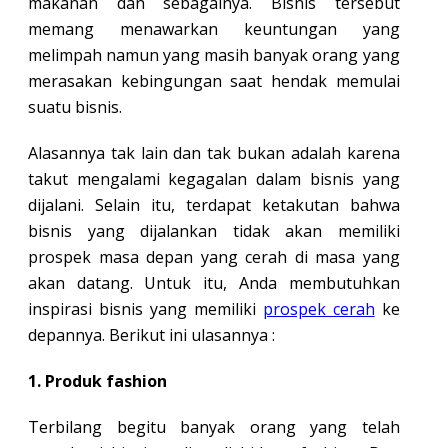
makanan dan sebagainya. Bisnis tersebut
memang menawarkan keuntungan yang
melimpah namun yang masih banyak orang yang
merasakan kebingungan saat hendak memulai
suatu bisnis.
Alasannya tak lain dan tak bukan adalah karena
takut mengalami kegagalan dalam bisnis yang
dijalani. Selain itu, terdapat ketakutan bahwa
bisnis yang dijalankan tidak akan memiliki
prospek masa depan yang cerah di masa yang
akan datang. Untuk itu, Anda membutuhkan
inspirasi bisnis yang memiliki
prospek cerah
ke
depannya. Berikut ini ulasannya :
1. Produk fashion
Terbilang begitu banyak orang yang telah