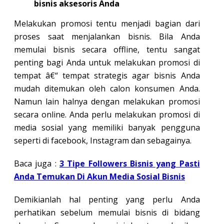
bisnis aksesoris Anda
Melakukan promosi tentu menjadi bagian dari
proses saat menjalankan bisnis. Bila Anda
memulai bisnis secara offline, tentu sangat
penting bagi Anda untuk melakukan promosi di
tempat â€“ tempat strategis agar bisnis Anda
mudah ditemukan oleh calon konsumen Anda.
Namun lain halnya dengan melakukan promosi
secara online. Anda perlu melakukan promosi di
media sosial yang memiliki banyak pengguna
seperti di facebook, Instagram dan sebagainya.
Baca juga :
3 Tipe Followers Bisnis yang Pasti
Anda Temukan Di Akun Media Sosial Bisnis
Demikianlah hal penting yang perlu Anda
perhatikan sebelum memulai bisnis di bidang