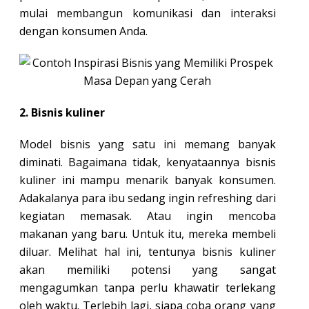
mulai membangun komunikasi dan interaksi
dengan konsumen Anda.
2. Bisnis kuliner
Model bisnis yang satu ini memang banyak
diminati. Bagaimana tidak, kenyataannya bisnis
kuliner ini mampu menarik banyak konsumen.
Adakalanya para ibu sedang ingin refreshing dari
kegiatan memasak. Atau ingin mencoba
makanan yang baru. Untuk itu, mereka membeli
diluar. Melihat hal ini, tentunya bisnis kuliner
akan memiliki potensi yang sangat
mengagumkan tanpa perlu khawatir terlekang
oleh waktu. Terlebih lagi, siapa coba orang yang