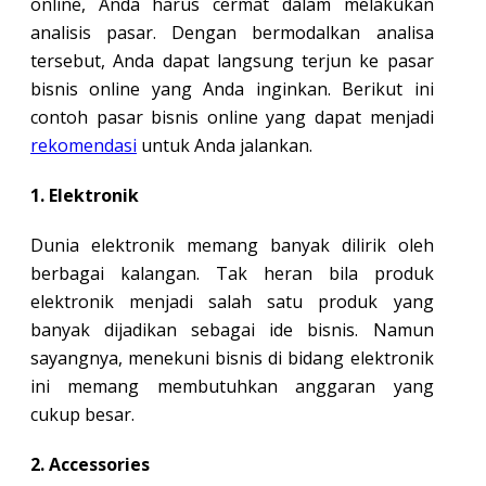
online, Anda harus cermat dalam melakukan
analisis pasar. Dengan bermodalkan analisa
tersebut, Anda dapat langsung terjun ke pasar
bisnis online yang Anda inginkan. Berikut ini
contoh pasar bisnis online yang dapat menjadi
rekomendasi
untuk Anda jalankan.
1. Elektronik
Dunia elektronik memang banyak dilirik oleh
berbagai kalangan. Tak heran bila produk
elektronik menjadi salah satu produk yang
banyak dijadikan sebagai ide bisnis. Namun
sayangnya, menekuni bisnis di bidang elektronik
ini memang membutuhkan anggaran yang
cukup besar.
2. Accessories