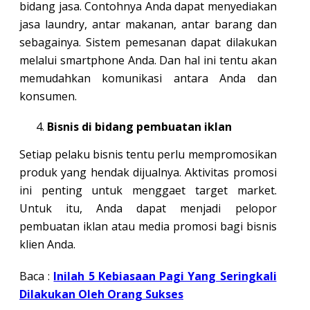
bidang jasa. Contohnya Anda dapat menyediakan
jasa laundry, antar makanan, antar barang dan
sebagainya. Sistem pemesanan dapat dilakukan
melalui smartphone Anda. Dan hal ini tentu akan
memudahkan komunikasi antara Anda dan
konsumen.
Bisnis di bidang pembuatan iklan
Setiap pelaku bisnis tentu perlu mempromosikan
produk yang hendak dijualnya. Aktivitas promosi
ini penting untuk menggaet target market.
Untuk itu, Anda dapat menjadi pelopor
pembuatan iklan atau media promosi bagi bisnis
klien Anda.
Baca :
Inilah 5 Kebiasaan Pagi Yang Seringkali
Dilakukan Oleh Orang Sukses