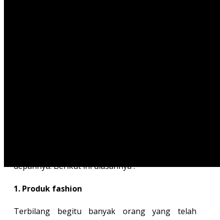
makanan dan sebagainya. Bisnis tersebut
memang menawarkan keuntungan yang
melimpah namun yang masih banyak orang yang
merasakan kebingungan saat hendak memulai
suatu bisnis.
Alasannya tak lain dan tak bukan adalah karena
takut mengalami kegagalan dalam bisnis yang
dijalani. Selain itu, terdapat ketakutan bahwa
bisnis yang dijalankan tidak akan memiliki
prospek masa depan yang cerah di masa yang
akan datang. Untuk itu, Anda membutuhkan
inspirasi bisnis yang memiliki
prospek cerah
ke
depannya. Berikut ini ulasannya :
1. Produk fashion
Terbilang begitu banyak orang yang telah