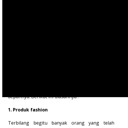
makanan dan sebagainya. Bisnis tersebut
memang menawarkan keuntungan yang
melimpah namun yang masih banyak orang yang
merasakan kebingungan saat hendak memulai
suatu bisnis.
Alasannya tak lain dan tak bukan adalah karena
takut mengalami kegagalan dalam bisnis yang
dijalani. Selain itu, terdapat ketakutan bahwa
bisnis yang dijalankan tidak akan memiliki
prospek masa depan yang cerah di masa yang
akan datang. Untuk itu, Anda membutuhkan
inspirasi bisnis yang memiliki
prospek cerah
ke
depannya. Berikut ini ulasannya :
1. Produk fashion
Terbilang begitu banyak orang yang telah