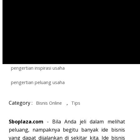
peluang usaha adalah
peluang usaha baru
peluang usaha dengan modal kecil
peluang usaha di rumah
peluang usaha makanan
peluang usaha online
peluang usaha sampingan
pengertian inspirasi usaha
pengertian peluang usaha
Category :
,
Bisnis Online
Tips
Sboplaza.com
- Bila Anda jeli dalam melihat
peluang, nampaknya begitu banyak ide bisnis
yang dapat dijalankan di sekitar kita. Ide bisnis