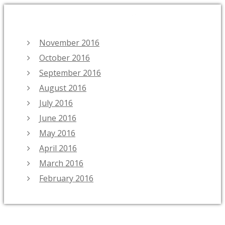
ARCHIVES
November 2016
October 2016
September 2016
August 2016
July 2016
June 2016
May 2016
April 2016
March 2016
February 2016