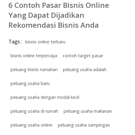
6 Contoh Pasar Bisnis Online
Yang Dapat Dijadikan
Rekomendasi Bisnis Anda
Tags :
bisnis online terbaru
bisnis online terpercaya
contoh target pasar
peluang bisnis rumahan
peluang usaha adalah
peluang usaha baru
peluang usaha dengan modal kecil
peluang usaha di rumah
peluang usaha makanan
peluang usaha online
peluang usaha sampingan