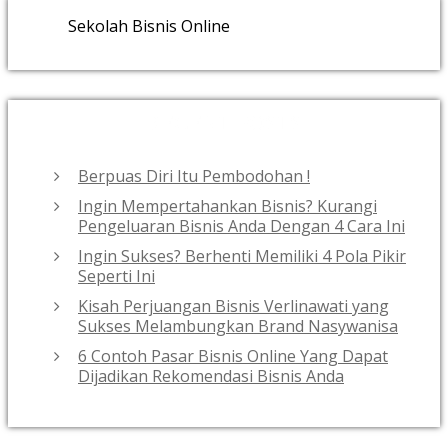
Sekolah Bisnis Online
RECENT POSTS
Berpuas Diri Itu Pembodohan !
Ingin Mempertahankan Bisnis? Kurangi
Pengeluaran Bisnis Anda Dengan 4 Cara Ini
Ingin Sukses? Berhenti Memiliki 4 Pola Pikir
Seperti Ini
Kisah Perjuangan Bisnis Verlinawati yang
Sukses Melambungkan Brand Nasywanisa
6 Contoh Pasar Bisnis Online Yang Dapat
Dijadikan Rekomendasi Bisnis Anda