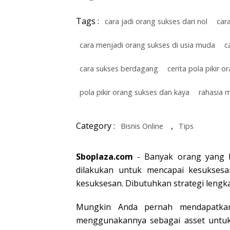
Tags :
cara jadi orang sukses dari nol
car
cara menjadi orang sukses di usia muda
c
cara sukses berdagang
cerita pola pikir o
pola pikir orang sukses dan kaya
rahasia 
Category :
,
Bisnis Online
Tips
Sboplaza.com
- Banyak orang yang b
dilakukan untuk mencapai kesuksesa
kesuksesan. Dibutuhkan strategi leng
Mungkin Anda pernah mendapatkan 
menggunakannya sebagai asset untuk 