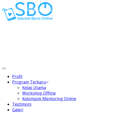
Gaptek Hilang, Rejeki Datang
Toggle
navigation
Profil
Program Terbaru
Kelas Utama
Workshop Offline
Kelompok Mentoring Online
Testimoni
Galeri