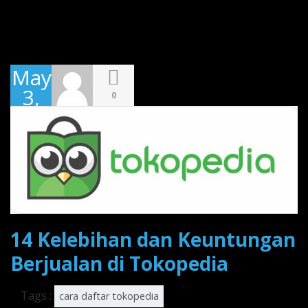
May
3,
0
2017
14 Kelebihan dan Keuntungan
Berjualan di Tokopedia
Tags :
cara daftar tokopedia