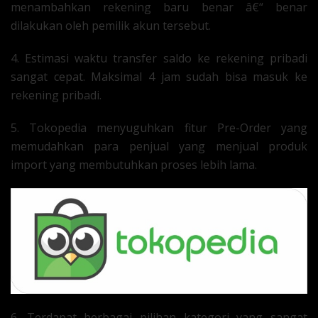
menambahkan rekening baru benar â€“ benar
dilakukan oleh pemilik akun tersebut.
4. Estimasi waktu transfer saldo ke rekening pribadi
sangat cepat. Maksimal 4 jam sudah bisa masuk ke
rekening pribadi.
5. Tokopedia menyuguhkan fitur Pre-Order yang
memudahkan para penjual yang menjual produk
import yang membutuhkan proses lebih lama.
6. Terdapat berbagai pilihan kategori yang sangat