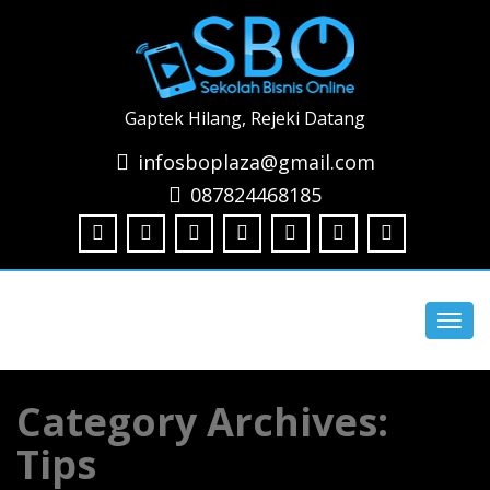
Gaptek Hilang, Rejeki Datang
infosboplaza@gmail.com
087824468185
Toggl
navig
Category Archives:
Tips