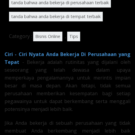
tanda bahwa anda bekerja di perusahaan terbaik
tanda bahwa anda bekerja di tempat terbaik
Category :
,
Bisnis Online
Tips
Ciri - Ciri Nyata Anda Bekerja Di Perusahaan yang
Tepat
- Bekerja adalah rutinitas yang dijalani oleh
seseorang yang telah dewasa dalam upaya
memperkaya pengalamannya untuk merintis impian
besar di masa depan. Akan tetapi, tidak semua
perusahaan memberikan kesempatan bagi setiap
pegawainya untuk dapat berkembang serta menggali
potensinya menjadi lebih baik.
Jika Anda bekerja di sebuah perusahaan yang tidak
membuat Anda berkembang menjadi lebih baik