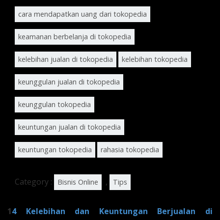
cara mendapatkan uang dari tokopedia
keamanan berbelanja di tokopedia
kelebihan jualan di tokopedia
kelebihan tokopedia
keunggulan jualan di tokopedia
keunggulan tokopedia
keuntungan jualan di tokopedia
keuntungan tokopedia
rahasia tokopedia
Category :
,
Bisnis Online
Tips
1
4 Kelebihan dan Keuntungan Berjualan di