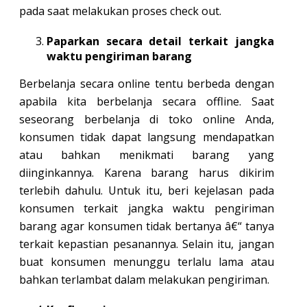
pada saat melakukan proses check out.
Paparkan secara detail terkait jangka
waktu pengiriman barang
Berbelanja secara online tentu berbeda dengan
apabila kita berbelanja secara offline. Saat
seseorang berbelanja di toko online Anda,
konsumen tidak dapat langsung mendapatkan
atau bahkan menikmati barang yang
diinginkannya. Karena barang harus dikirim
terlebih dahulu. Untuk itu, beri kejelasan pada
konsumen terkait jangka waktu pengiriman
barang agar konsumen tidak bertanya â€“ tanya
terkait kepastian pesanannya. Selain itu, jangan
buat konsumen menunggu terlalu lama atau
bahkan terlambat dalam melakukan pengiriman.