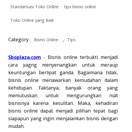
Standarisasi Toko Online
tips bisnis online
Toko Online yang Baik
Category :
,
Bisnis Online
Tips
Sboplaza.com
- Bisnis online terbukti menjadi
cara yagng menyenangkan untuk meraup
keuntungan berlipat ganda. Bagaimana tidak,
bisnis online menawarkan kemudahan dalam
kehidupan. Faktanya, banyak orang yang
memutuskan untuk mengurungkan niat
bisnisnya karena kesulitan. Maka, kehadiran
bisnis online dapat menjadi pilihan tepat bagi
siapapun yang ingin menjalankan bisnis dengan
mudah.