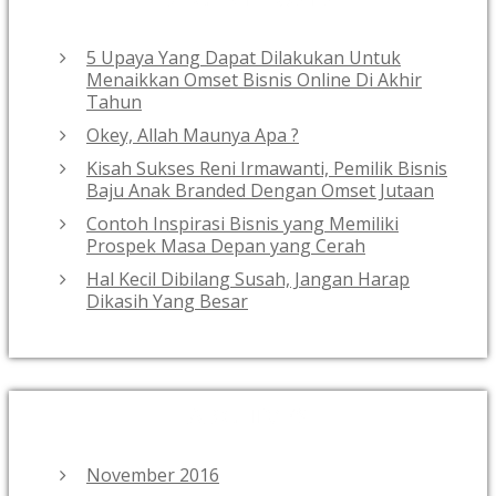
5 Upaya Yang Dapat Dilakukan Untuk
Menaikkan Omset Bisnis Online Di Akhir
Tahun
Okey, Allah Maunya Apa ?
Kisah Sukses Reni Irmawanti, Pemilik Bisnis
Baju Anak Branded Dengan Omset Jutaan
Contoh Inspirasi Bisnis yang Memiliki
Prospek Masa Depan yang Cerah
Hal Kecil Dibilang Susah, Jangan Harap
Dikasih Yang Besar
ARCHIVES
November 2016