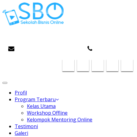
Gaptek Hilang, Rejeki Datang
infosboplaza@gmail.com
087824468185
Toggle
navigation
Profil
Program Terbaru
Kelas Utama
Workshop Offline
Kelompok Mentoring Online
Testimoni
Galeri