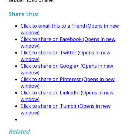
Share this:
Click to email this to a friend (Opens in new
window)
Click to share on Facebook (Opens in new
window)
Click to share on Twitter (Opens in new
window)
Click to share on Google+ (Opens in new
window)
Click to share on Pinterest (Opens in new
window)
Click to share on LinkedIn (Opens in new
window)
Click to share on Tumblr (Opens in new
window)
Related