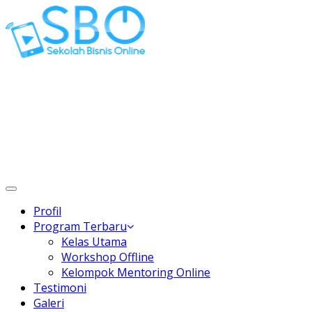
Gaptek Hilang, Rejeki Datang
Toggle
navigation
Profil
Program Terbaru
Kelas Utama
Workshop Offline
Kelompok Mentoring Online
Testimoni
Galeri