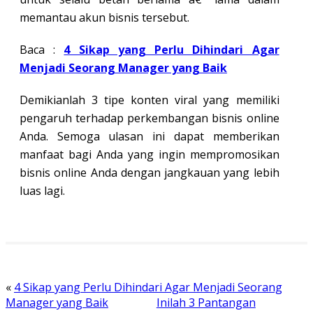
memantau akun bisnis tersebut.
Baca :
4 Sikap yang Perlu Dihindari Agar
Menjadi Seorang Manager yang Baik
Demikianlah 3 tipe konten viral yang memiliki
pengaruh terhadap perkembangan bisnis online
Anda. Semoga ulasan ini dapat memberikan
manfaat bagi Anda yang ingin mempromosikan
bisnis online Anda dengan jangkauan yang lebih
luas lagi.
«
4 Sikap yang Perlu Dihindari Agar Menjadi Seorang
Manager yang Baik
Inilah 3 Pantangan