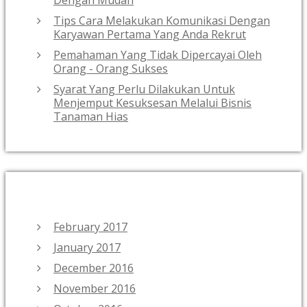
Tips Cara Melakukan Komunikasi Dengan
Karyawan Pertama Yang Anda Rekrut
Pemahaman Yang Tidak Dipercayai Oleh
Orang - Orang Sukses
Syarat Yang Perlu Dilakukan Untuk
Menjemput Kesuksesan Melalui Bisnis
Tanaman Hias
ARCHIVES
February 2017
January 2017
December 2016
November 2016