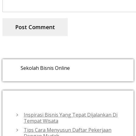
Sekolah Bisnis Online
RECENT POSTS
Inspirasi Bisnis Yang Tepat Dijalankan Di
Tempat Wisata
Tips Cara Menyusun Daftar Pekerjaan
Dengan Mudah