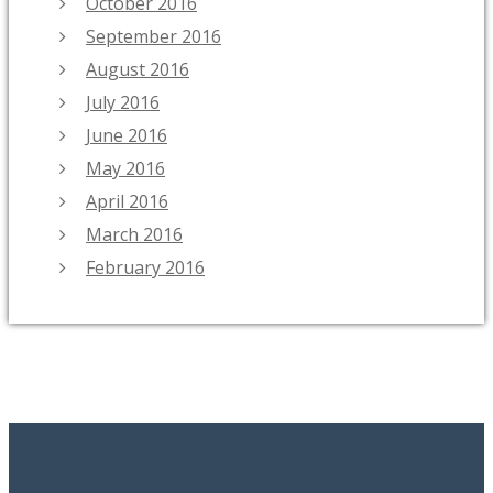
October 2016
September 2016
August 2016
July 2016
June 2016
May 2016
April 2016
March 2016
February 2016