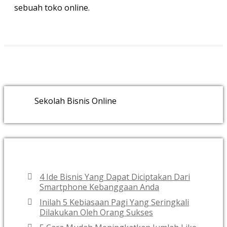
sebuah toko online.
Sekolah Bisnis Online
RECENT POSTS
4 Ide Bisnis Yang Dapat Diciptakan Dari
Smartphone Kebanggaan Anda
Inilah 5 Kebiasaan Pagi Yang Seringkali
Dilakukan Oleh Orang Sukses