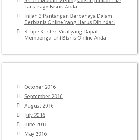
5 Cara Mudah Meningkatkan Jumlah Like
Fans Page Bisnis Anda
Inilah 3 Pantangan Berbahaya Dalam
Berbisnis Online Yang Harus Dihindari
3 Tipe Konten Viral yang Dapat
Mempengaruhi Bisnis Online Anda
ARCHIVES
October 2016
September 2016
August 2016
July 2016
June 2016
May 2016