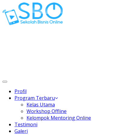
Gaptek Hilang, Rejeki Datang
Toggle
navigation
Profil
Program Terbaru
Kelas Utama
Workshop Offline
Kelompok Mentoring Online
Testimoni
Galeri