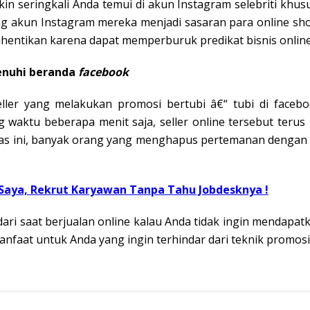
in seringkali Anda temui di akun Instagram selebriti khus
rang akun Instagram mereka menjadi sasaran para online s
hentikan karena dapat memperburuk predikat bisnis online
enuhi beranda
facebook
er yang melakukan promosi bertubi â€“ tubi di faceb
 waktu beberapa menit saja, seller online tersebut teru
tas ini, banyak orang yang menghapus pertemanan dengan ak
aya, Rekrut Karyawan Tanpa Tahu Jobdesknya !
ari saat berjualan online kalau Anda tidak ingin mendapa
anfaat untuk Anda yang ingin terhindar dari teknik promos