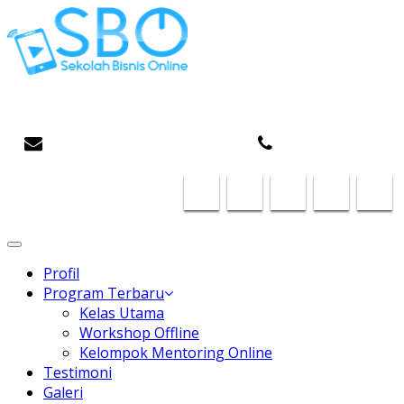
Gaptek Hilang, Rejeki Datang
infosboplaza@gmail.com
087824468185
Toggle
navigation
Profil
Program Terbaru
Kelas Utama
Workshop Offline
Kelompok Mentoring Online
Testimoni
Galeri