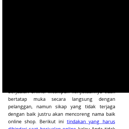
persaingan yang semakin ketat.
Hal tersebut kemudian membuat para pebisnis
online semakin gencar dalam melakukan
kegiatan promosi. Dan yang seringkali menjadi
persoalan adalah kegiatan promosi yang
dilakukan oleh kebanyakan para pebisnis online
terkesan mengganggu seseorang. Alih-alih
mendapatkan konsumen, yang ada justru malah
sebaliknya.
Untuk itu, Anda perlu menjaga sikap saat
berjualan online. Meskipun kenyataannya tidak
bertatap muka secara langsung dengan
pelanggan, namun sikap yang tidak terjaga
dengan baik justru akan mencoreng nama baik
online shop. Berikut ini
tindakan yang harus
dihindari saat berjualan online
kalau Anda tidak