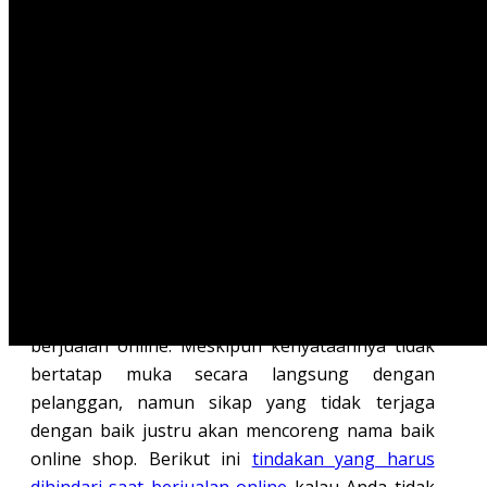
persaingan yang semakin ketat.
Hal tersebut kemudian membuat para pebisnis
online semakin gencar dalam melakukan
kegiatan promosi. Dan yang seringkali menjadi
persoalan adalah kegiatan promosi yang
dilakukan oleh kebanyakan para pebisnis online
terkesan mengganggu seseorang. Alih-alih
mendapatkan konsumen, yang ada justru malah
sebaliknya.
Untuk itu, Anda perlu menjaga sikap saat
berjualan online. Meskipun kenyataannya tidak
bertatap muka secara langsung dengan
pelanggan, namun sikap yang tidak terjaga
dengan baik justru akan mencoreng nama baik
online shop. Berikut ini
tindakan yang harus
dihindari saat berjualan online
kalau Anda tidak