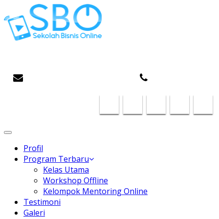
Gaptek Hilang, Rejeki Datang
infosboplaza@gmail.com
087824468185
Toggle
navigation
Profil
Program Terbaru
Kelas Utama
Workshop Offline
Kelompok Mentoring Online
Testimoni
Galeri