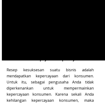
konsumen bukanlah hal yang mudah. Maka dari
itu, dibutuhkan perjuangan agar dapat
memberikan apa yang konsumen butuhkan.
Beragam cara dapat dilakukan untuk
mengetahui keinginan konsumen. Namun yang
terpenting, sebenarnya
4 poin penting inilah
yang mendasari keinginan terbaik dari
konsumen
.
1. Konsumen berupaya untuk percaya
Resep kesuksesan suatu bisnis adalah
mendapatkan kepercayaan dari konsumen.
Untuk itu, sebagai pengusaha Anda tidak
diperkenankan untuk mempermainkan
kepercayaan konsumen. Karena sekali Anda
kehilangan kepercayaan konsumen, maka