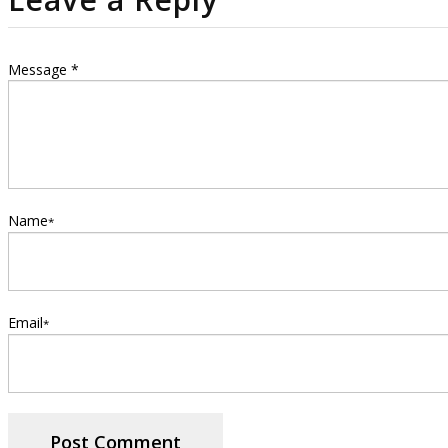
Message *
Name
*
Email
*