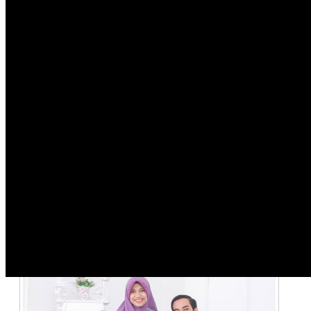
al-qurâ€™an dan berbagai produk yang
berhubungan dengan muslimah. Meskipun saat
itu tujuan Elaeis Pratiwi hanya untuk
mendapatkan uang jajan lebih.
Elaeis Pratiwi pun akhirnya memiliki kesibukan
baru yakni berjualan. Yang manakala kesibukan
ini didukung penuh oleh orang tua dari Elaeis
Pratiwi. Akan tetapi, karena motif berjualan
hanya sebatas mendapatkan uang jajan lebih.
Maka Elaeis Pratiwi hanya menjalankannya
sebatas sampingan saja.