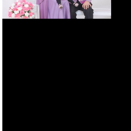
Belajar Dari Elaeis Pratiwi,
Pemilik Alwafa Hijab Yang
Meraup Keberkahan Karena
Memprioritaskan Anak
Tags :
Alfawa Hijab
Belajar Dari Elaeis Pratiwi
bisnis baju online
bisnis online syariah
bisnis online terbaik
bisnis online terbaru
bisnis online terpercaya
grosir kerudung bandung
grosir kerudung murah