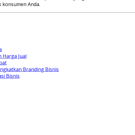
uk konsumen Anda.
a
n Harga Jual
pat
ngkatkan Branding Bisnis
i Bisnis