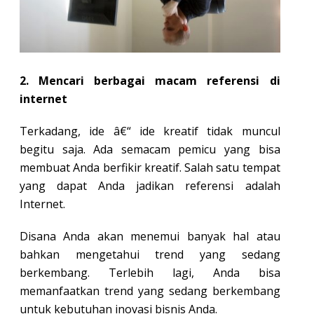
2. Mencari berbagai macam referensi di
internet
Terkadang, ide â€“ ide kreatif tidak muncul
begitu saja. Ada semacam pemicu yang bisa
membuat Anda berfikir kreatif. Salah satu tempat
yang dapat Anda jadikan referensi adalah
Internet.
Disana Anda akan menemui banyak hal atau
bahkan mengetahui trend yang sedang
berkembang. Terlebih lagi, Anda bisa
memanfaatkan trend yang sedang berkembang
untuk kebutuhan inovasi bisnis Anda.