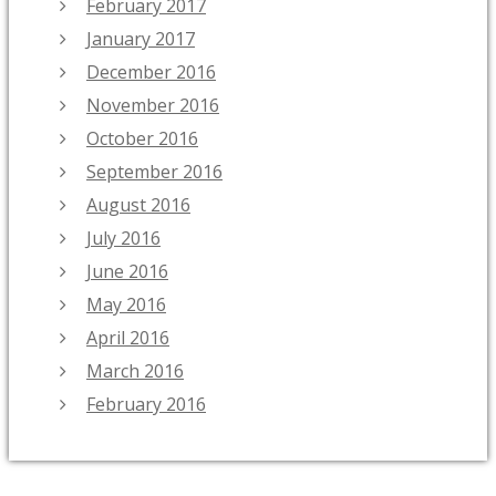
February 2017
January 2017
December 2016
November 2016
October 2016
September 2016
August 2016
July 2016
June 2016
May 2016
April 2016
March 2016
February 2016