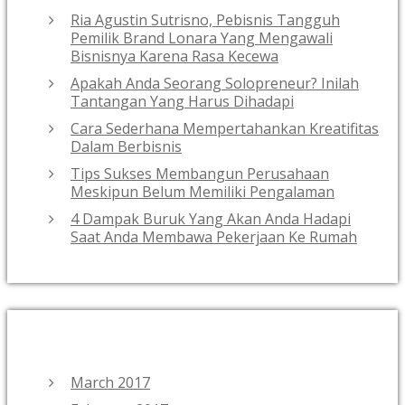
Ria Agustin Sutrisno, Pebisnis Tangguh
Pemilik Brand Lonara Yang Mengawali
Bisnisnya Karena Rasa Kecewa
Apakah Anda Seorang Solopreneur? Inilah
Tantangan Yang Harus Dihadapi
Cara Sederhana Mempertahankan Kreatifitas
Dalam Berbisnis
Tips Sukses Membangun Perusahaan
Meskipun Belum Memiliki Pengalaman
4 Dampak Buruk Yang Akan Anda Hadapi
Saat Anda Membawa Pekerjaan Ke Rumah
ARCHIVES
March 2017