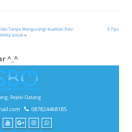
on
nkedIn
Tumblr
pens
(Opens
in
w
new
ndow)
window)
oto Tanpa Mengurangi Kualitas Foto
5 Tips
edia Sosial
»
r ^_^