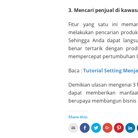
3. Mencari penjual di kawas
Fitur yang satu ini mema
melakukan pencarian produk 
Sehingga Anda dapat langsu
benar tertarik dengan produ
mempercepat pertumbuhan UKM
Baca :
Tutorial Setting Men
Demikian ulasan mengenai 3 f
dapat memberikan manfaa
berupaya membangun bisnis o
Share this:
Click
Click
Click
Click
Click
Cli
to
to
to
to
to
to
email
share
share
share
share
sh