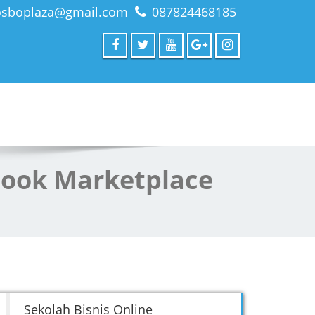
osboplaza@gmail.com
087824468185
book Marketplace
Sekolah Bisnis Online