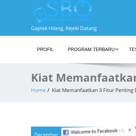
Gaptek Hilang, Rejeki Datang
PROFIL
PROGRAM TERBARU
TE
Kiat Memanfaatkan
Home
Kiat Memanfaatkan 3 Fitur Penting
December