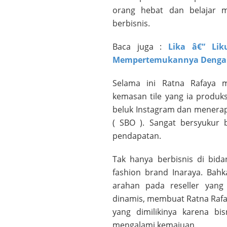
orang hebat dan belajar 
berbisnis.
Baca juga :
Lika â€“ Lik
Mempertemukannya Dengan S
Selama ini Ratna Rafaya 
kemasan tile yang ia produk
beluk Instagram dan menerapk
( SBO ). Sangat bersyukur 
pendapatan.
Tak hanya berbisnis di bidan
fashion brand Inaraya. Bah
arahan pada reseller yang 
dinamis, membuat Ratna Rafay
yang dimilikinya karena bi
mengalami kemajuan.