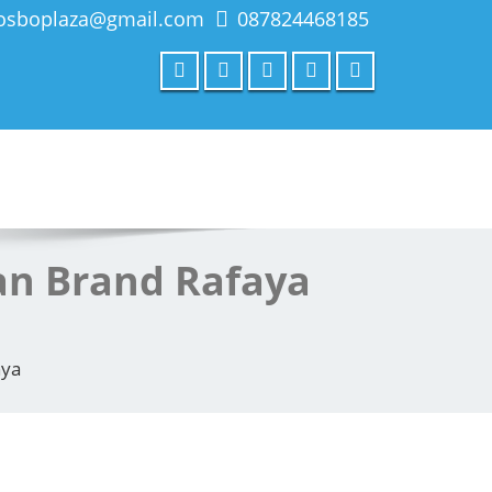
fosboplaza@gmail.com
087824468185
an Brand Rafaya
nya