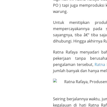
PO ) tapi juga memproduksi k
warung.
Untuk menitipkan prod
mempercayakannya pada sa
sayangnya, tiba â€“ tiba saj
dihubungi. Hingga akhirnya Ra
Ratna Rafaya menyadari ba
pekerjaan tanpa berusaha
pengalaman tersebut,
Ratna 
jumlah banyak dan hanya me
Seiring berjalannya waktu, j
kegalauan di hati Ratna Ra