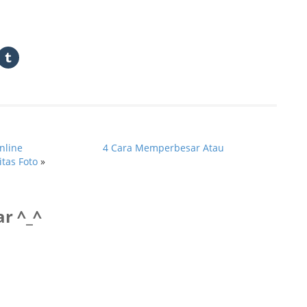
ck
Click
to
are
share
on
nkedIn
Tumblr
pens
(Opens
in
w
new
ndow)
window)
nline
4 Cara Memperbesar Atau
tas Foto
»
r ^_^