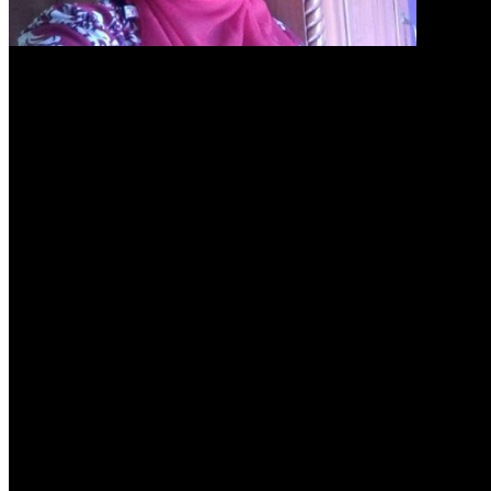
Ratna Rafaya, Produsen
Kemasan Tile Dengan
Brand Rafaya Yang Sukses
Menjalankan Bisnisnya
Tags :
Kisah Ibu Rumah Tangga Sukses
Kisah Ibu Rumah Tangga yang Sukses
Kisah Pebisnis Sukses
kisah perempuan sukses
kisah perempuan yang sukses
produsen kemasan
produsen kemasan barang