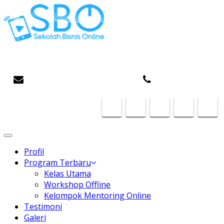
Gaptek Hilang, Rejeki Datang
infosboplaza@gmail.com
087824468185
Toggle
navigation
Profil
Program Terbaru
Kelas Utama
Workshop Offline
Kelompok Mentoring Online
Testimoni
Galeri