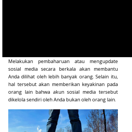
seseorang seringkali didasarkan pada aktivitas
maupun tingkah lakunya di media sosial. Berikut
ini
tips membangun
personal branding
yang baik
di media sosial
.
1. Melakukan pembaharuan secara berkala di
media sosial Anda
Melakukan pembaharuan atau mengupdate
sosial media secara berkala akan membantu
Anda dilihat oleh lebih banyak orang. Selain itu,
hal tersebut akan memberikan keyakinan pada
orang lain bahwa akun sosial media tersebut
dikelola sendiri oleh Anda bukan oleh orang lain.