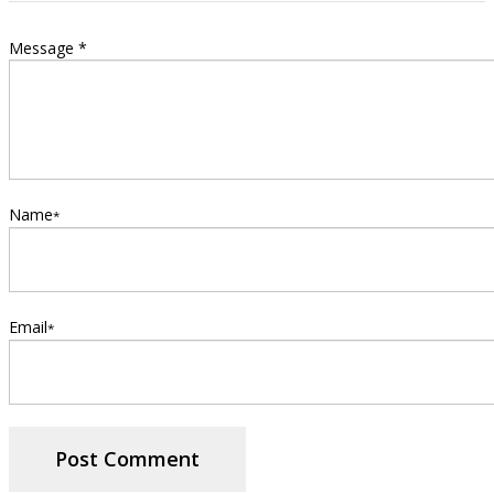
Message *
Name
*
Email
*