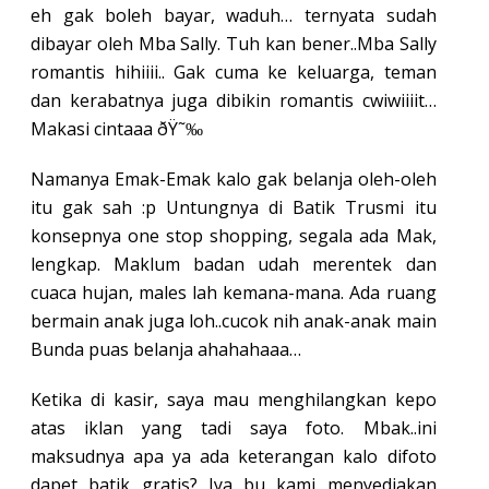
eh gak boleh bayar, waduh… ternyata sudah
dibayar oleh Mba Sally. Tuh kan bener..Mba Sally
romantis hihiiii.. Gak cuma ke keluarga, teman
dan kerabatnya juga dibikin romantis cwiwiiiit…
Makasi cintaaa ðŸ˜‰
Namanya Emak-Emak kalo gak belanja oleh-oleh
itu gak sah :p Untungnya di Batik Trusmi itu
konsepnya one stop shopping, segala ada Mak,
lengkap. Maklum badan udah merentek dan
cuaca hujan, males lah kemana-mana. Ada ruang
bermain anak juga loh..cucok nih anak-anak main
Bunda puas belanja ahahahaaa…
Ketika di kasir, saya mau menghilangkan kepo
atas iklan yang tadi saya foto. Mbak..ini
maksudnya apa ya ada keterangan kalo difoto
dapet batik gratis? Iya bu kami menyediakan