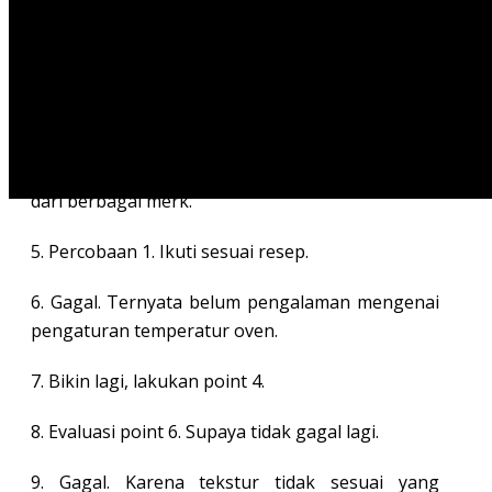
2. Dicari dulu ilmunya (resep)
3. Dipelajari ilmunya perlahan, sambil bersiap
mencari bahan.
4. Berjuang cari bahan. Pake modal uang, cari
info penjual, pelajari perbedaan kwalitas produk
dari berbagai merk.
5. Percobaan 1. Ikuti sesuai resep.
6. Gagal. Ternyata belum pengalaman mengenai
pengaturan temperatur oven.
7. Bikin lagi, lakukan point 4.
8. Evaluasi point 6. Supaya tidak gagal lagi.
9. Gagal. Karena tekstur tidak sesuai yang