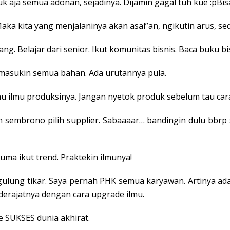
uk aja semua adonan, sejadinya. Dijamin gagal tuh kue :pBi
ka kita yang menjalaninya akan asal”an, ngikutin arus, sed
ang. Belajar dari senior. Ikut komunitas bisnis. Baca buku bis
 masukin semua bahan. Ada urutannya pula.
au ilmu produksinya. Jangan nyetok produk sebelum tau cara
ngan sembrono pilih supplier. Sabaaaar… bandingin dulu b
cuma ikut trend. Praktekin ilmunya!
x gulung tikar. Saya pernah PHK semua karyawan. Artinya a
derajatnya dengan cara upgrade ilmu.
e SUKSES dunia akhirat.