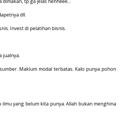
sa dimakan, tp ga jelas hehheee…
apetnya dll.
nis. Invest di pelatihan bisnis.
 jualnya.
brp sumber. Maklum modal terbatas. Kalo punya pohon
da ilmu yang belum kita punya. Allah bukan menghina