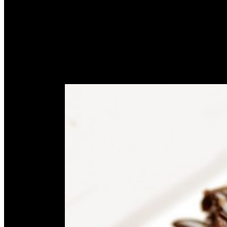
Cara Membangun Bisnis Sa
Home
Tag
cara membuka bisnis
October 11,
2016