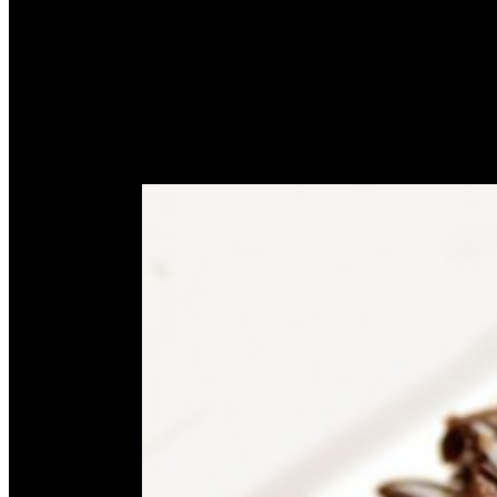
Cara Membangun Bisnis Sa
Home
Tag
cara membangun usaha baru
October 11,
2016