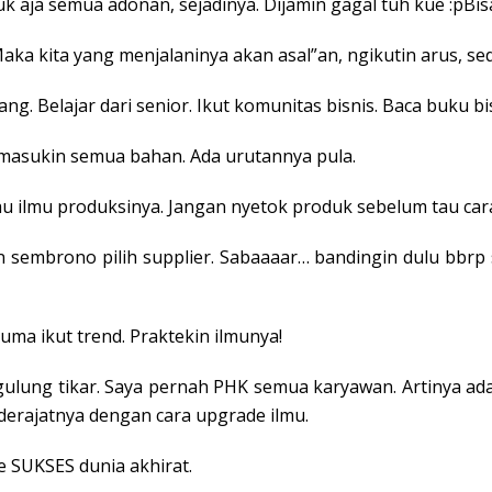
uk aja semua adonan, sejadinya. Dijamin gagal tuh kue :pBi
ka kita yang menjalaninya akan asal”an, ngikutin arus, sed
ang. Belajar dari senior. Ikut komunitas bisnis. Baca buku bis
 masukin semua bahan. Ada urutannya pula.
au ilmu produksinya. Jangan nyetok produk sebelum tau cara
ngan sembrono pilih supplier. Sabaaaar… bandingin dulu b
cuma ikut trend. Praktekin ilmunya!
x gulung tikar. Saya pernah PHK semua karyawan. Artinya a
derajatnya dengan cara upgrade ilmu.
e SUKSES dunia akhirat.