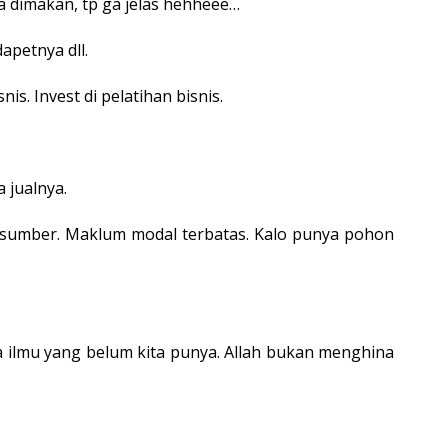
sa dimakan, tp ga jelas hehheee…
apetnya dll.
nis. Invest di pelatihan bisnis.
 jualnya.
brp sumber. Maklum modal terbatas. Kalo punya pohon
da ilmu yang belum kita punya. Allah bukan menghina