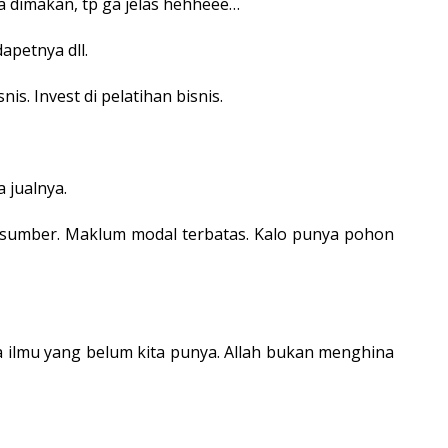
sa dimakan, tp ga jelas hehheee…
apetnya dll.
nis. Invest di pelatihan bisnis.
 jualnya.
brp sumber. Maklum modal terbatas. Kalo punya pohon
da ilmu yang belum kita punya. Allah bukan menghina