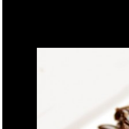
Cara Membangun Bisnis Sa
Home
Tag
cara membuat kue brownies
October 11,
2016