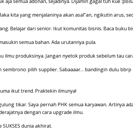
uk aja semua adonan, sejadinya. Dijamin gagal tuh kue :pBi
ka kita yang menjalaninya akan asal”an, ngikutin arus, sed
ang. Belajar dari senior. Ikut komunitas bisnis. Baca buku bis
 masukin semua bahan. Ada urutannya pula.
au ilmu produksinya. Jangan nyetok produk sebelum tau cara
ngan sembrono pilih supplier. Sabaaaar… bandingin dulu b
cuma ikut trend. Praktekin ilmunya!
x gulung tikar. Saya pernah PHK semua karyawan. Artinya a
derajatnya dengan cara upgrade ilmu.
e SUKSES dunia akhirat.