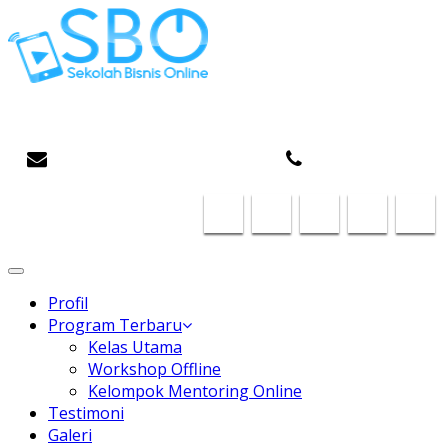
Gaptek Hilang, Rejeki Datang
infosboplaza@gmail.com
087824468185
Toggle
navigation
Profil
Program Terbaru
Kelas Utama
Workshop Offline
Kelompok Mentoring Online
Testimoni
Galeri