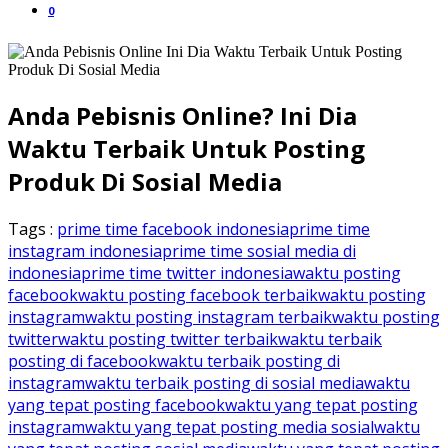
0
Anda Pebisnis Online? Ini Dia
Waktu Terbaik Untuk Posting
Produk Di Sosial Media
Tags :
prime time facebook indonesia
prime time
instagram indonesia
prime time sosial media di
indonesia
prime time twitter indonesia
waktu posting
facebook
waktu posting facebook terbaik
waktu posting
instagram
waktu posting instagram terbaik
waktu posting
twitter
waktu posting twitter terbaik
waktu terbaik
posting di facebook
waktu terbaik posting di
instagram
waktu terbaik posting di sosial media
waktu
yang tepat posting facebook
waktu yang tepat posting
instagram
waktu yang tepat posting media sosial
waktu