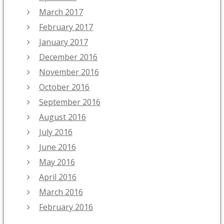
March 2017
February 2017
January 2017
December 2016
November 2016
October 2016
September 2016
August 2016
July 2016
June 2016
May 2016
April 2016
March 2016
February 2016