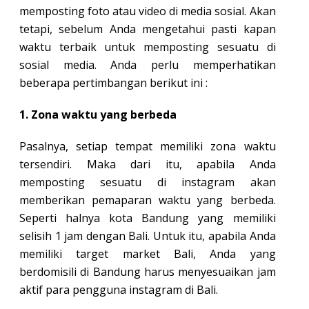
memposting foto atau video di media sosial. Akan
tetapi, sebelum Anda mengetahui pasti kapan
waktu terbaik untuk memposting sesuatu di
sosial media. Anda perlu memperhatikan
beberapa pertimbangan berikut ini :
1. Zona waktu yang berbeda
Pasalnya, setiap tempat memiliki zona waktu
tersendiri. Maka dari itu, apabila Anda
memposting sesuatu di instagram akan
memberikan pemaparan waktu yang berbeda.
Seperti halnya kota Bandung yang memiliki
selisih 1 jam dengan Bali. Untuk itu, apabila Anda
memiliki target market Bali, Anda yang
berdomisili di Bandung harus menyesuaikan jam
aktif para pengguna instagram di Bali.