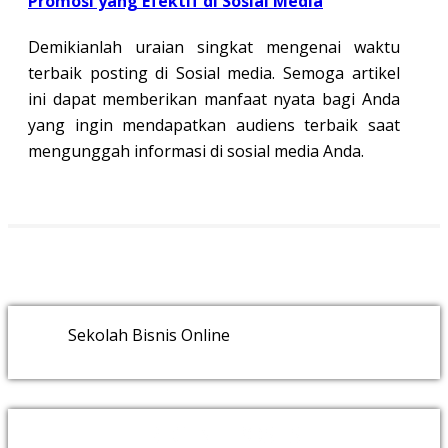
Promosi yang Efektif di Sosial Media
Demikianlah uraian singkat mengenai waktu
terbaik posting di Sosial media. Semoga artikel
ini dapat memberikan manfaat nyata bagi Anda
yang ingin mendapatkan audiens terbaik saat
mengunggah informasi di sosial media Anda.
Sekolah Bisnis Online
RECENT POSTS