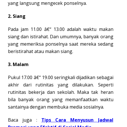
yang langsung mengecek ponselnya.
2. Siang
Pada jam 11.00 â€“ 13.00 adalah waktu makan
siang dan istirahat. Dan umumnya, banyak orang
yang memeriksa ponselnya saat mereka sedang
beristirahat atau makan siang.
3. Malam
Pukul 17.00 â€“ 19.00 seringkali dijadikan sebagai
akhir dari rutinitas yang dilakukan. Seperti
rutinitas bekerja dan sekolah. Maka tak heran
bila banyak orang yang memanfaatkan waktu
santainya dengan membuka media sosialnya.
Baca juga :
Tips Cara Menyusun Jadwal