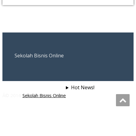
Sekolah Bisnis Online
Hot News!
Â© 2016
Sekolah Bisnis Online