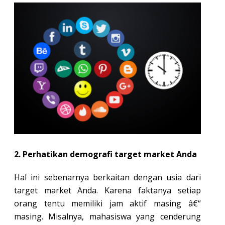
2. Perhatikan demografi target market Anda
Hal ini sebenarnya berkaitan dengan usia dari
target market Anda. Karena faktanya setiap
orang tentu memiliki jam aktif masing â€“
masing. Misalnya, mahasiswa yang cenderung