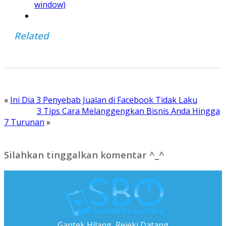
window)
Related
«
Ini Dia 3 Penyebab Jualan di Facebook Tidak Laku
3 Tips Cara Melanggengkan Bisnis Anda Hingga
7 Turunan
»
Silahkan tinggalkan komentar ^_^