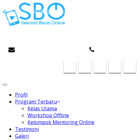
Gaptek Hilang, Rejeki Datang
infosboplaza@gmail.com
087824468185
Toggle
navigation
Profil
Program Terbaru
Kelas Utama
Workshop Offline
Kelompok Mentoring Online
Testimoni
Galeri