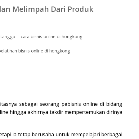
ilan Melimpah Dari Produk
h tangga
cara bisnis online di hongkong
pelatihan bisnis online di hongkong
tasnya sebagai seorang pebisnis online di bidang
nline hingga akhirnya takdir mempertemukan dirinya
etapi ia tetap berusaha untuk mempelajari berbagai