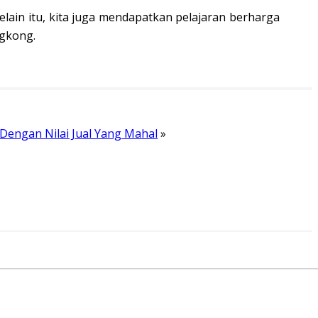
Selain itu, kita juga mendapatkan pelajaran berharga
ngkong.
 Dengan Nilai Jual Yang Mahal
»