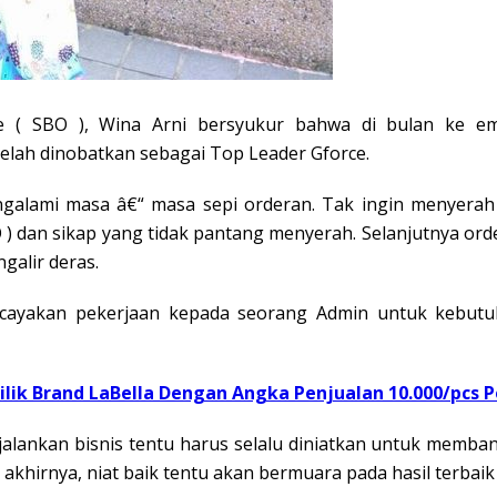
ne ( SBO ), Wina Arni bersyukur bahwa di bulan ke e
elah dinobatkan sebagai Top Leader Gforce.
alami masa â€“ masa sepi orderan. Tak ingin menyerah d
BO ) dan sikap yang tidak pantang menyerah. Selanjutnya o
galir deras.
rcayakan pekerjaan kepada seorang Admin untuk kebut
ilik Brand LaBella Dengan Angka Penjualan 10.000/pcs 
jalankan bisnis tentu harus selalu diniatkan untuk memban
 akhirnya, niat baik tentu akan bermuara pada hasil terbaik