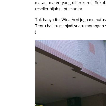
macam materi yang diberikan di Sekola
reseller hijab ukhti munira.
Tak hanya itu, Wina Arni juga memutus
Tentu hal itu menjadi suatu tantangan
).