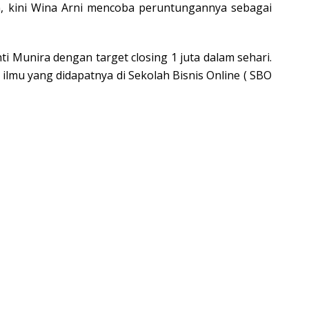
an, kini Wina Arni mencoba peruntungannya sebagai
 Munira dengan target closing 1 juta dalam sehari.
lmu yang didapatnya di Sekolah Bisnis Online ( SBO