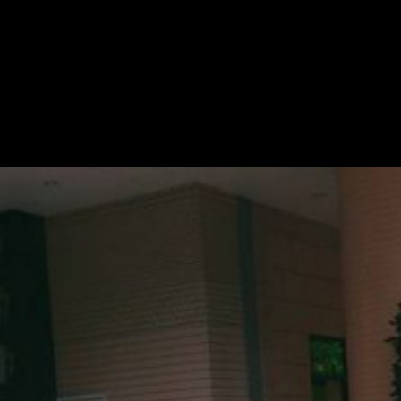
 Di Hong Kong yang Meraup P
up Penghasilan Melimpah Dari Produk Indonesia