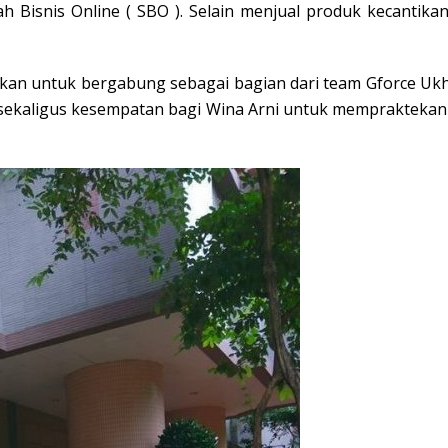
h Bisnis Online ( SBO ). Selain menjual produk kecantik
kan untuk bergabung sebagai bagian dari team Gforce Ukhti
 sekaligus kesempatan bagi Wina Arni untuk mempraktekan i