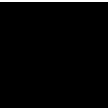
infosboplaza@gmail.com
087824468185