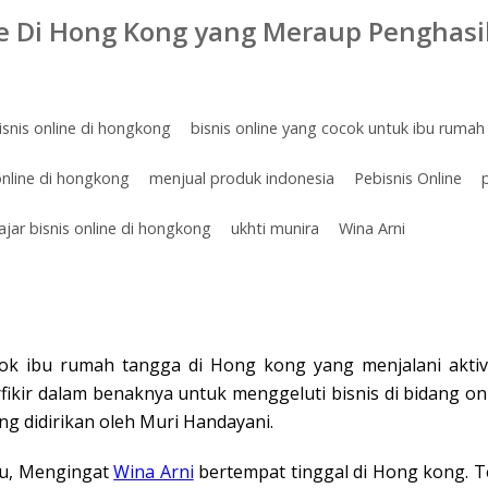
ne Di Hong Kong yang Meraup Penghas
isnis online di hongkong
bisnis online yang cocok untuk ibu ruma
online di hongkong
menjual produk indonesia
Pebisnis Online
lajar bisnis online di hongkong
ukhti munira
Wina Arni
ok ibu rumah tangga di Hong kong yang menjalani aktivi
rfikir dalam benaknya untuk menggeluti bisnis di bidang o
ng didirikan oleh Muri Handayani.
tu, Mengingat
Wina Arni
bertempat tinggal di Hong kong. T