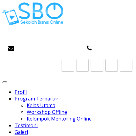
Gaptek Hilang, Rejeki Datang
infosboplaza@gmail.com
087824468185
Toggle
navigation
Profil
Program Terbaru
Kelas Utama
Workshop Offline
Kelompok Mentoring Online
Testimoni
Galeri