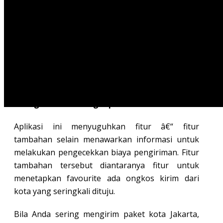
2. Ongkirku
Aplikasi yang resmi diluncurkan oleh Rakoonlab
ini adalah aplikasi yang menyediakan fitur
tracking untuk layanan jasa ekspedisi seperti
Tiki, JNE dan Pos Indonesia. Proses tracking
dilakukan berdasarkan nomor resi pengiriman.
3. Ongkos Kirim Lengkap
Aplikasi ini menyuguhkan fitur â€“ fitur
tambahan selain menawarkan informasi untuk
melakukan pengecekkan biaya pengiriman. Fitur
tambahan tersebut diantaranya fitur untuk
menetapkan favourite ada ongkos kirim dari
kota yang seringkali dituju.
Bila Anda sering mengirim paket kota Jakarta,