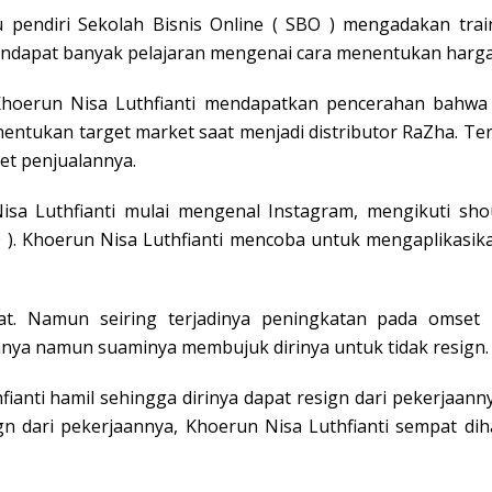
 pendiri Sekolah Bisnis Online ( SBO ) mengadakan trai
endapat banyak pelajaran mengenai cara menentukan harga,
 Khoerun Nisa Luthfianti mendapatkan pencerahan bahwa t
ntukan target market saat menjadi distributor RaZha. Ter
t penjualannya.
Nisa Luthfianti mulai mengenal Instagram, mengikuti sh
O ). Khoerun Nisa Luthfianti mencoba untuk mengaplikasika
at. Namun seiring terjadinya peningkatan pada omset 
annya namun suaminya membujuk dirinya untuk tidak resign.
nti hamil sehingga dirinya dapat resign dari pekerjaannya.
gn dari pekerjaannya, Khoerun Nisa Luthfianti sempat dih