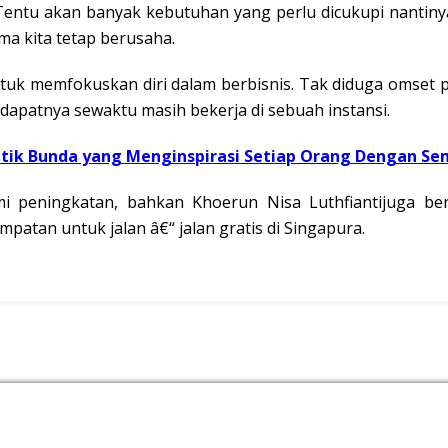
 Tentu akan banyak kebutuhan yang perlu dicukupi nantinya
ma kita tetap berusaha.
ntuk memfokuskan diri dalam berbisnis. Tak diduga omset 
didapatnya sewaktu masih bekerja di sebuah instansi.
antik Bunda yang Menginspirasi Setiap Orang Dengan S
mi peningkatan, bahkan Khoerun Nisa Luthfiantijuga be
patan untuk jalan â€“ jalan gratis di Singapura.