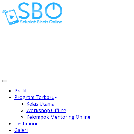
Gaptek Hilang, Rejeki Datang
Toggle
navigation
Profil
Program Terbaru
Kelas Utama
Workshop Offline
Kelompok Mentoring Online
Testimoni
Galeri