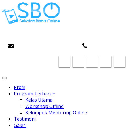
Gaptek Hilang, Rejeki Datang
infosboplaza@gmail.com
087824468185
Toggle
navigation
Profil
Program Terbaru
Kelas Utama
Workshop Offline
Kelompok Mentoring Online
Testimoni
Galeri