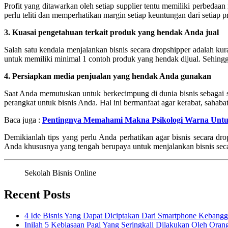
Profit yang ditawarkan oleh setiap supplier tentu memiliki perbeda
perlu teliti dan memperhatikan margin setiap keuntungan dari setiap
3. Kuasai pengetahuan terkait produk yang hendak Anda jual
Salah satu kendala menjalankan bisnis secara dropshipper adalah 
untuk memiliki minimal 1 contoh produk yang hendak dijual. Sehingg
4. Persiapkan media penjualan yang hendak Anda gunakan
Saat Anda memutuskan untuk berkecimpung di dunia bisnis sebagai 
perangkat untuk bisnis Anda. Hal ini bermanfaat agar kerabat, sahab
Baca juga :
Pentingnya Memahami Makna Psikologi Warna Unt
Demikianlah tips yang perlu Anda perhatikan agar bisnis secara d
Anda khususnya yang tengah berupaya untuk menjalankan bisnis sec
Sekolah Bisnis Online
Recent Posts
4 Ide Bisnis Yang Dapat Diciptakan Dari Smartphone Kebang
Inilah 5 Kebiasaan Pagi Yang Seringkali Dilakukan Oleh Oran