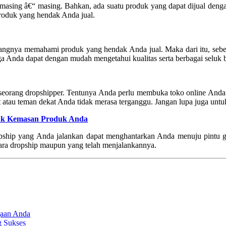
an masing â€“ masing. Bahkan, ada suatu produk yang dapat dijual den
 produk yang hendak Anda jual.
kurangnya memahami produk yang hendak Anda jual. Maka dari itu, se
a Anda dapat dengan mudah mengetahui kualitas serta berbagai seluk be
seorang dropshipper. Tentunya Anda perlu membuka toko online Anda
at atau teman dekat Anda tidak merasa terganggu. Jangan lupa juga un
uk Kemasan Produk Anda
ropship yang Anda jalankan dapat menghantarkan Anda menuju pintu 
ara dropship maupun yang telah menjalankannya.
gaan Anda
g Sukses