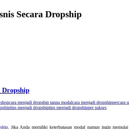
snis Secara Dropship
a Dropship
 shop
cara menjadi dropship tanpa modal
cara menjadi dropshipper
cara 
opship
tips menjadi dropship
tips menjadi dropshipper sukses
ship
. Jika Anda memiliki keterbatasan modal namun ingin memulai 