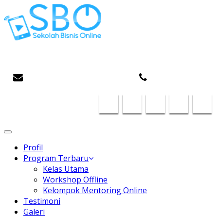
Gaptek Hilang, Rejeki Datang
infosboplaza@gmail.com
087824468185
Toggle
navigation
Profil
Program Terbaru
Kelas Utama
Workshop Offline
Kelompok Mentoring Online
Testimoni
Galeri