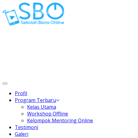
Gaptek Hilang, Rejeki Datang
Toggle
navigation
Profil
Program Terbaru
Kelas Utama
Workshop Offline
Kelompok Mentoring Online
Testimoni
Galeri