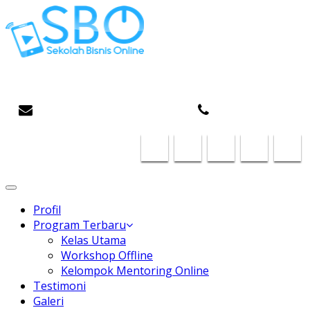
Gaptek Hilang, Rejeki Datang
infosboplaza@gmail.com
087824468185
Toggle
navigation
Profil
Program Terbaru
Kelas Utama
Workshop Offline
Kelompok Mentoring Online
Testimoni
Galeri