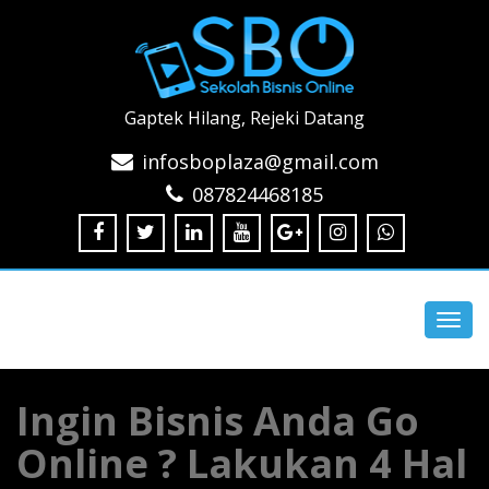
Gaptek Hilang, Rejeki Datang
infosboplaza@gmail.com
087824468185
Toggl
navig
Ingin Bisnis Anda Go
Online ? Lakukan 4 Hal