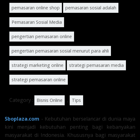
pemasaran online shop
pemasaran sosial adalah
Pemasaran Sosial Media
pengertian pemasaran online
pengertian pemasaran sosial menurut para ahli
strategi marketing online
strategi pemasaran media
strategi pemasaran online
Category :
,
Bisnis Online
Tips
Sboplaza.com
- Kebutuhan berselancar di dunia maya
kini menjadi kebutuhan penting bagi kebanyakan
masyarakat di Indonesia. Khususnya bagi masyarakat