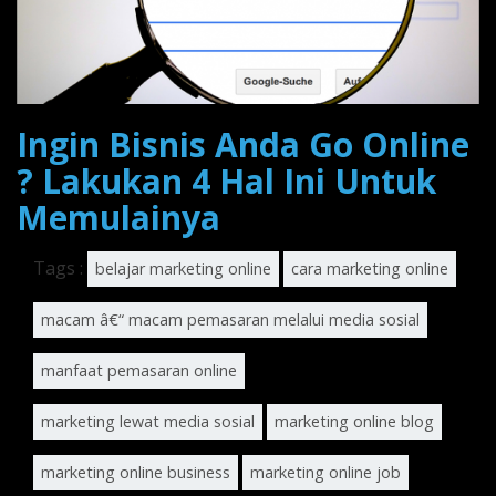
Ingin Bisnis Anda Go Online
? Lakukan 4 Hal Ini Untuk
Memulainya
Tags :
belajar marketing online
cara marketing online
macam â€“ macam pemasaran melalui media sosial
manfaat pemasaran online
marketing lewat media sosial
marketing online blog
marketing online business
marketing online job